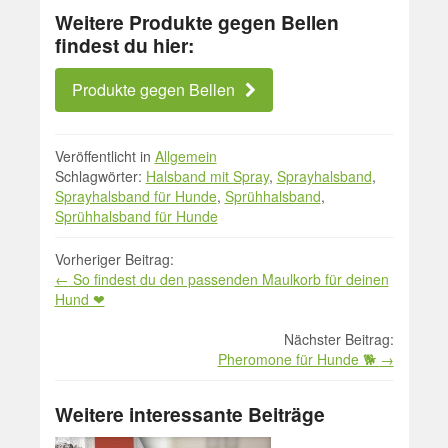
Weitere Produkte gegen Bellen
findest du hier:
Produkte gegen Bellen
Veröffentlicht in
Allgemein
Schlagwörter:
Halsband mit Spray
,
Sprayhalsband
,
Sprayhalsband für Hunde
,
Sprühhalsband
,
Sprühhalsband für Hunde
Beitrag
Vorheriger Beitrag:
←
So findest du den passenden Maulkorb für deinen
Navigation
Hund ❤
Nächster Beitrag:
Pheromone für Hunde 🐕
→
Weitere interessante Beiträge