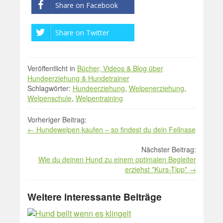
Share on Facebook
Share on Twitter
Veröffentlicht in
Bücher, Videos & Blog über
Hundeerziehung & Hundetrainer
Schlagwörter:
Hundeerziehung
,
Welpenerziehung
,
Welpenschule
,
Welpentraining
Beitrag
Vorheriger Beitrag:
←
Hundewelpen kaufen – so findest du dein Fellnase
Navigation
Nächster Beitrag:
Wie du deinen Hund zu einem optimalen Begleiter
erziehst *Kurs-Tipp*
→
Weitere interessante Beiträge