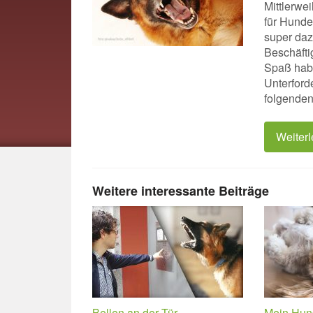
Mittlerwe
für Hunde
super dazu
Beschäfti
Spaß habe
Unterford
folgenden 
Weiter
Weitere interessante Beiträge
Bellen an der Tür
Mein Hund