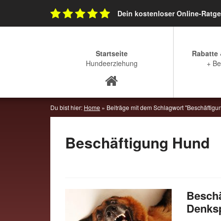
Skip
Dein kostenloser Online-Ratg
to
content
Startseite
Rabatte
Hundeerziehung
+ Be
Du bist hier:
Home
»
Beiträge mit dem Schlagwort "Beschäftigu
Beschäftigung Hund
Beschä
Denksp