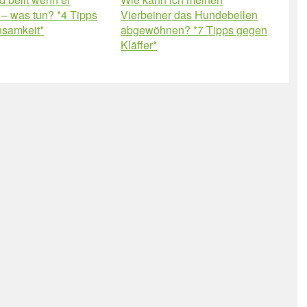
t – was tun? *4 Tipps
Vierbeiner das Hundebellen
nsamkeit*
abgewöhnen? *7 Tipps gegen
Kläffer*